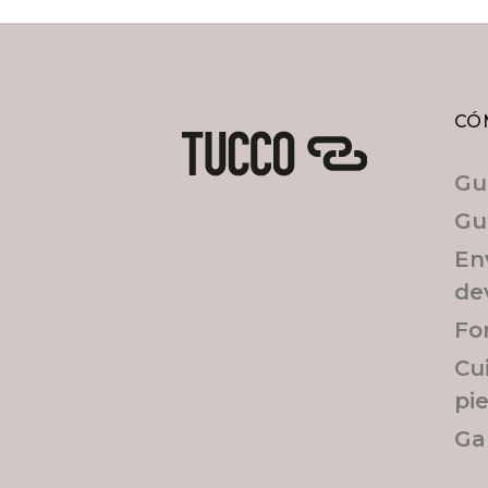
CÓ
Gu
Gu
En
de
Fo
Cu
pi
Ga