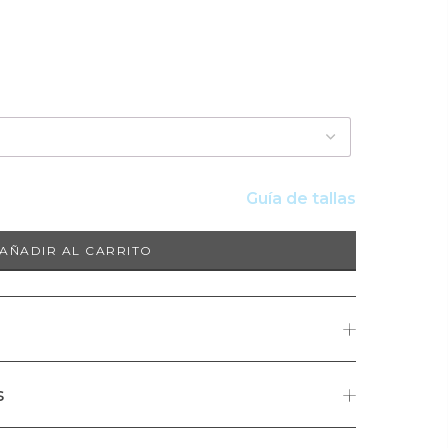
Guía de tallas
AÑADIR AL CARRITO
Colección Tuerquin bañada en plata. Ideal para las
s
ercas en diferentes tamaños a un solo color de cristal
cco están elaboradas de manera artesanal en