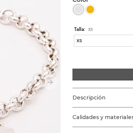
Talla:
XS
Descripción
Pulsera Tuerca Hezagonal de la 
Calidades y materiale
más sencillas.. cadena rolo y tu
de murano. Cristal color negro.
Todas las creaciones de Tu