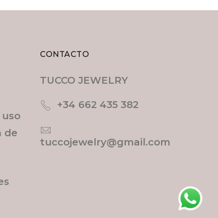
CONTACTO
TUCCO JEWELRY
+34 662 435 382
e uso
n de
tuccojewelry@gmail.com
es