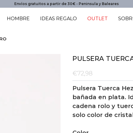
Envíos gratuitos a partir de 30€ - Peninsula y Baleares
HOMBRE
IDEAS REGALO
OUTLET
SOBR
GRO
PULSERA TUERC
€72,98
Pulsera Tuerca Hez
bañada en plata. Id
cadena rolo y tuer
solo color de crist
Color