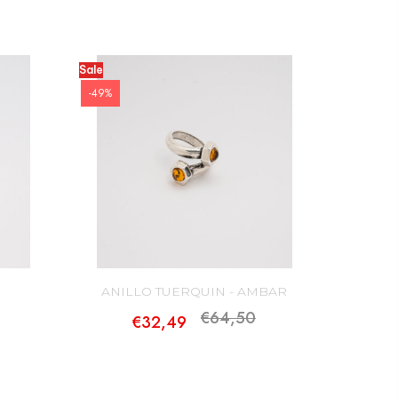
 consumidor.
cerca de la Política de Cambios y Devoluciones haciendo
Sale
-49%
ANILLO TUERQUIN - AMBAR
€64,50
€32,49