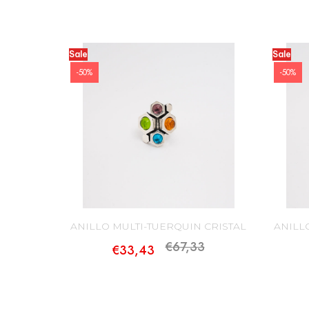
Sale
Sale
-50%
-50%
ANILLO MULTI-TUERQUIN CRISTAL
ANILL
€67,33
€33,43