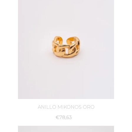
Devoluciones haciendo click
aqui
.
ANILLO MIKONOS ORO
€78,63