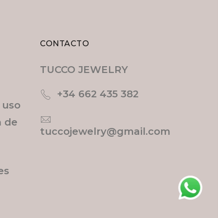
CONTACTO
TUCCO JEWELRY
+34 662 435 382
e uso
n de
tuccojewelry@gmail.com
es