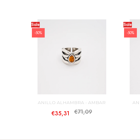
Sale
Sale
-50%
-50%
ANILLO ALHAMBRA - AMBAR
AN
€71,09
€35,31