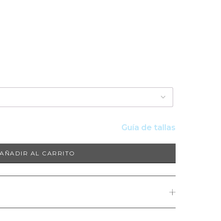
Guía de tallas
AÑADIR AL CARRITO
 bañada en plata. Diseño creado con cristal de murano