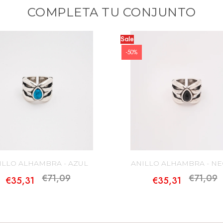
electrónico a web@tuccojewelry.co
COMPLETA TU CONJUNTO
Los gastos de transportes de las de
del envío inicial serán a cargo del
Sale
-50%
Puedes encontrar más información a
click
aqui
.
ILLO ALHAMBRA - AZUL
ANILLO ALHAMBRA - N
€71,09
€71,09
€35,31
€35,31