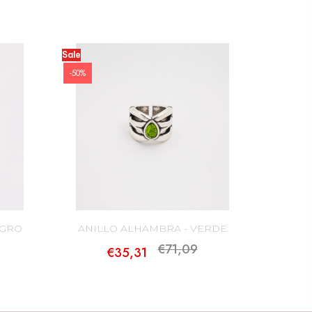
m indicando tu número de pedido
voluciones, como los gatos (en el caso de que haya sido así)
 consumidor.
Sale
-50%
cerca de la Política de Cambios y Devoluciones haciendo
EGRO
ANILLO ALHAMBRA - VERDE
€71,09
€35,31