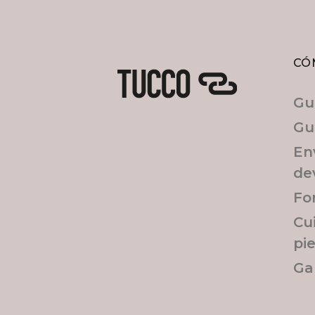
CÓ
Gu
Gu
En
de
Fo
Cu
pi
Ga