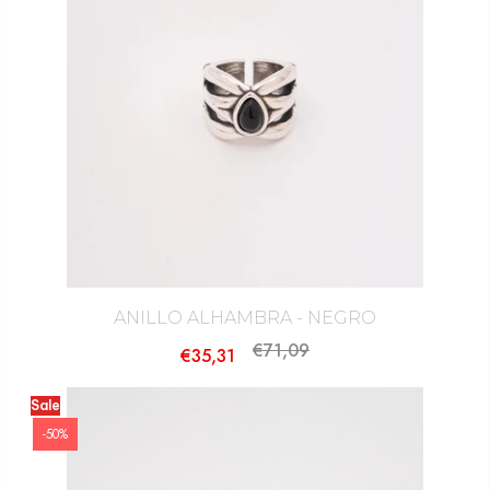
ANILLO ALHAMBRA - NEGRO
€71,09
€35,31
Sale
-50%