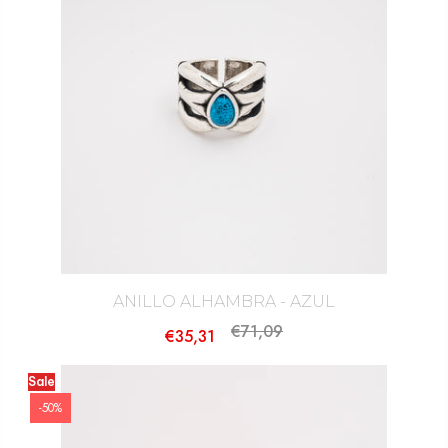
ANILLO ALHAMBRA - AZUL
€71,09
€35,31
Sale
-50%