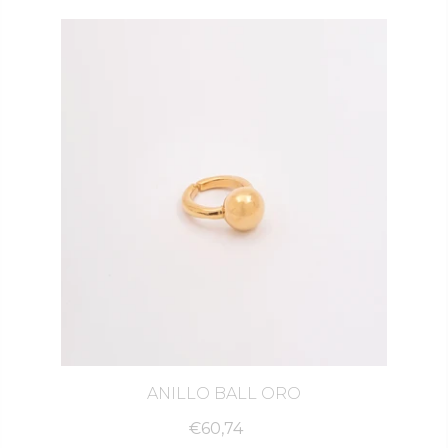
Puedes encontrar más información acerca de la Política de Cambios y
Devoluciones haciendo click
aqui
.
ANILLO BALL ORO
€60,74