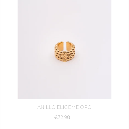
ANILLO ELÍGEME ORO
€72,98