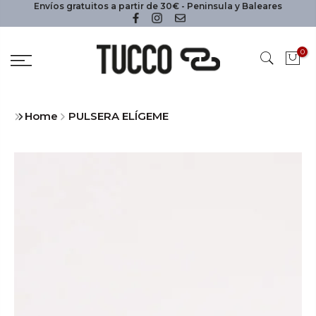
Envíos gratuitos a partir de 30€ - Peninsula y Baleares
0
Home
PULSERA ELÍGEME