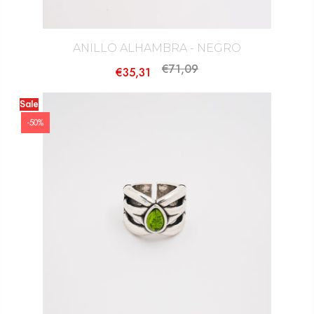
ANILLO ALHAMBRA - NEGRO
€71,09
€35,31
Sale
-50%