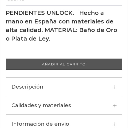
PENDIENTES UNLOCK. Hecho a
mano en España con materiales de
alta calidad. MATERIAL: Baño de Oro
o Plata de Ley.
AÑADIR AL CARRITO
Descripción
PENDIENTES UNLOCK.
Calidades y materiales
Hecho a mano en España con materiales de alta calidad.
MATERIAL:
Baño de Oro o Plata de Ley.
Todas las creaciones de Tucco están elaboradas de
Información de envío
manera artesanal en España, con la máxima calidad en