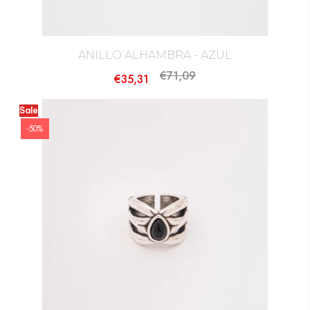
ANILLO ALHAMBRA - AZUL
€71,09
€35,31
Sale
-50%