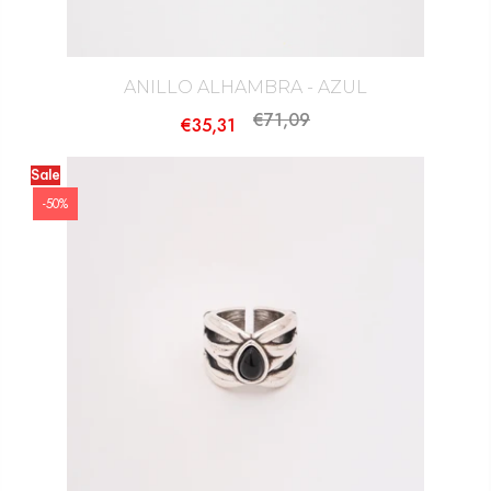
ANILLO ALHAMBRA - AZUL
€71,09
€35,31
Sale
-50%