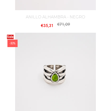
ANILLO ALHAMBRA - NEGRO
€71,09
€35,31
Sale
-50%