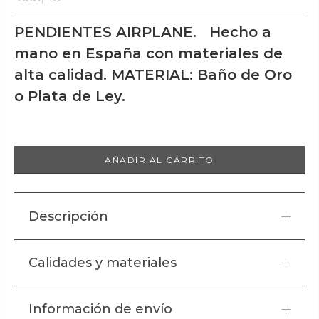
PENDIENTES AIRPLANE. Hecho a
mano en España con materiales de
alta calidad. MATERIAL: Baño de Oro
o Plata de Ley.
AÑADIR AL CARRITO
Descripción
PENDIENTES AIRPLANE.
Calidades y materiales
Hecho a mano en España con materiales de alta calidad.
MATERIAL:
Baño de Oro o Plata de Ley.
Todas las creaciones de Tucco están elaboradas de
Información de envío
manera artesanal en España, con la máxima calidad en