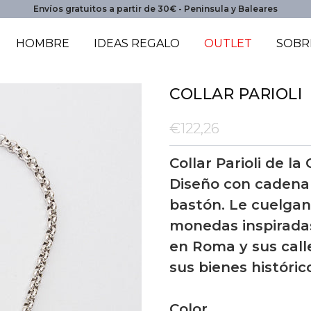
Envíos gratuitos a partir de 30€ - Peninsula y Baleares
HOMBRE
IDEAS REGALO
OUTLET
SOBR
COLLAR PARIOLI
€122,26
Collar Parioli de l
Diseño con cadena r
bastón. Le cuelgan,
monedas inspirada
en Roma y sus call
sus bienes históric
Color