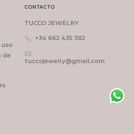
CONTACTO
TUCCO JEWELRY
+34 662 435 382
e uso
n de
tuccojewelry@gmail.com
es