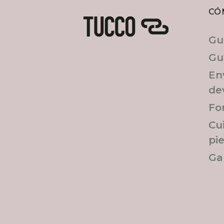
CÓ
Gu
Gu
En
de
Fo
Cu
pi
Ga