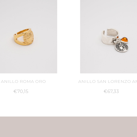
Puedes encontrar más informac
haciendo click
aqui
.
ANILLO ROMA ORO
ANILLO SAN LORENZO 
€70,15
€67,33