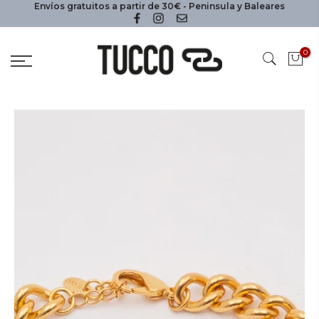
Envíos gratuitos a partir de 30€ - Peninsula y Baleares
0