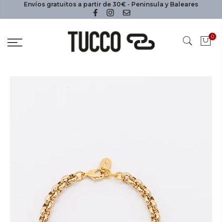
Envíos gratuitos a partir de 30€ - Peninsula y Baleares
0