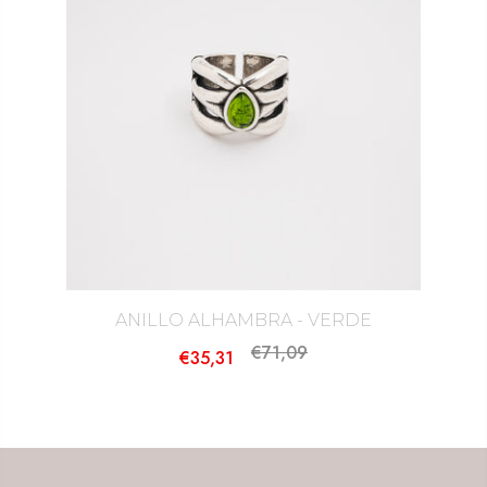
ANILLO ALHAMBRA - VERDE
€71,09
€35,31