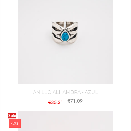
ANILLO ALHAMBRA - AZUL
€71,09
€35,31
Sale
-50%