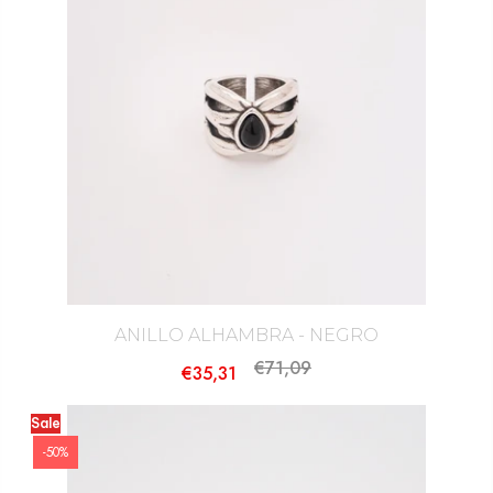
ANILLO ALHAMBRA - NEGRO
€71,09
€35,31
Sale
-50%