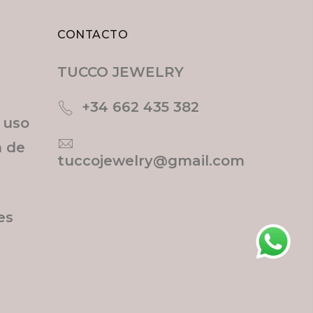
CONTACTO
TUCCO JEWELRY
+34 662 435 382
e uso
n de
tuccojewelry@gmail.com
es