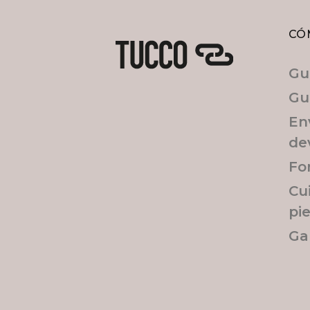
CÓ
Gu
Gu
En
de
Fo
Cu
pi
Ga