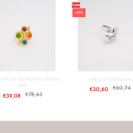
Sale
-49%
O MULTI-TUERQUIN CRISTAL
ANILLO TUERQUIN
ORO
€60,74
€30,60
€78,63
€39,08