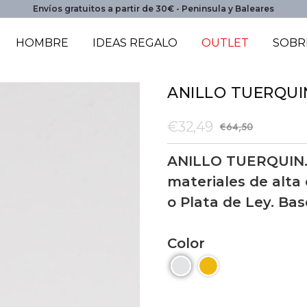
Envíos gratuitos a partir de 30€ - Peninsula y Baleares
HOMBRE
IDEAS REGALO
OUTLET
SOBR
ANILLO TUERQUI
€32,49
€64,50
ANILLO TUERQUIN.
materiales de alta
o Plata de Ley. Bas
Color