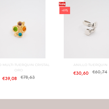
Sale
-49%
O MULTI-TUERQUIN CRISTAL
ANILLO TUERQUIN
ORO
€60,74
€30,60
€78,63
€39,08