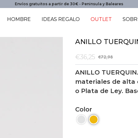
Envíos gratuitos a partir de 30€ - Peninsula y Baleares
HOMBRE
IDEAS REGALO
OUTLET
SOBR
ANILLO TUERQUI
€36,25
€72,98
ANILLO TUERQUIN.
materiales de alta
o Plata de Ley. Bas
Color