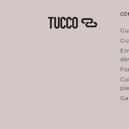
CÓ
Gu
Gu
En
de
Fo
Cu
pi
Ga