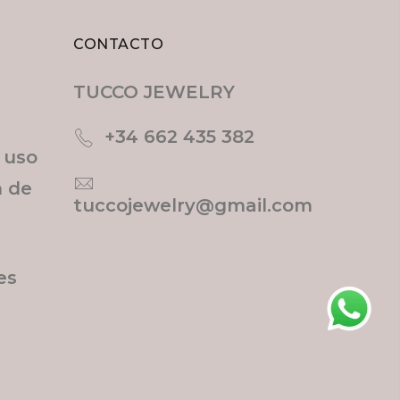
CONTACTO
TUCCO JEWELRY
+34 662 435 382
e uso
n de
tuccojewelry@gmail.com
es