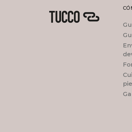
CÓ
Gu
Gu
En
de
Fo
Cu
pi
Ga