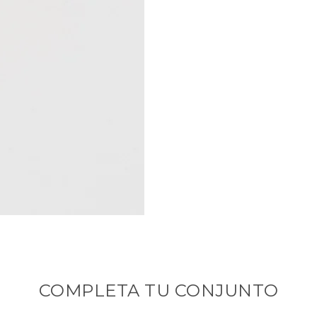
países donde este producto 
aduana derivados de la importa
La garantía está sujeta a la
destino. Dichos gastos deben c
DEVOLUCIONES
Dispone de 30 días naturales d
devolución de una parte o de la
necesario que envíes un corre
número de pedido.
Los gastos de transportes de l
haya sido así) del envío inicial
Puedes encontrar más informac
haciendo click
aqui
.
COMPLETA TU CONJUNTO