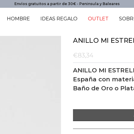
Envíos gratuitos a partir de 30€ - Peninsula y Baleares
HOMBRE
IDEAS REGALO
OUTLET
SOBR
ANILLO MI ESTR
€83,34
ANILLO MI ESTREL
España con materia
Baño de Oro o Plat