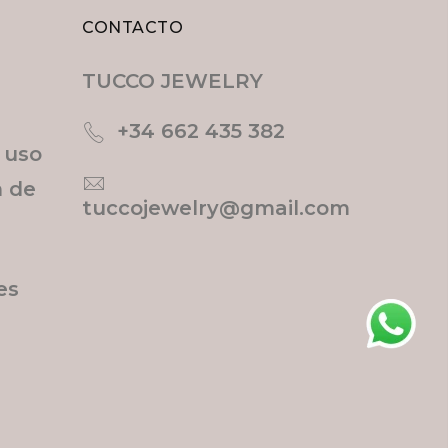
CONTACTO
TUCCO JEWELRY
+34 662 435 382
e uso
n de
tuccojewelry@gmail.com
es