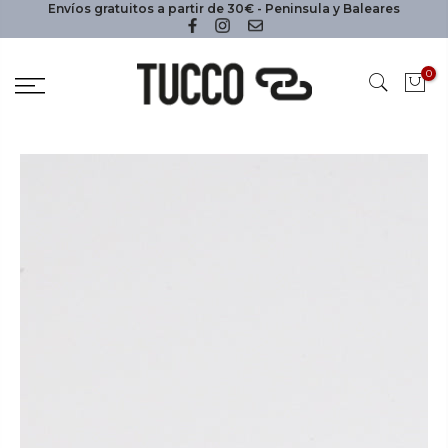
Envíos gratuitos a partir de 30€ - Peninsula y Baleares
0